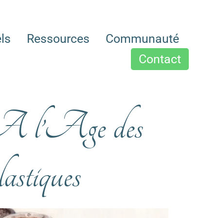
els
Ressources
Communauté
Contact
 l’Age des
lastiques