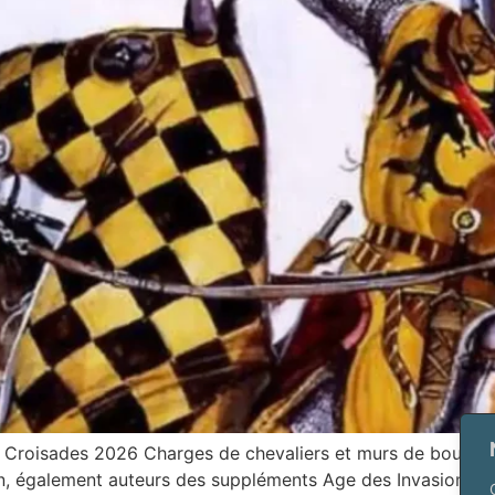
s Croisades 2026 Charges de chevaliers et murs de bouclie
ien, également auteurs des suppléments Age des Invasions et