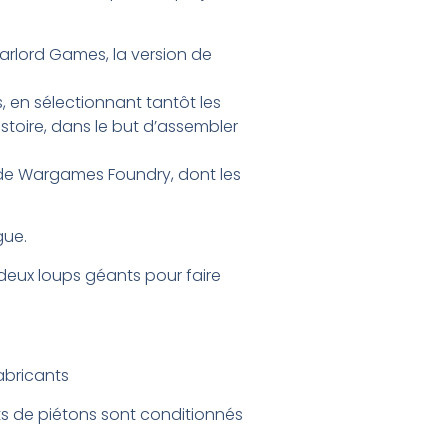
Warlord Games, la version de
s, en sélectionnant tantôt les
stoire, dans le but d’assembler
es de Wargames Foundry, dont les
gue.
ec deux loups géants pour faire
abricants
ts de piétons sont conditionnés