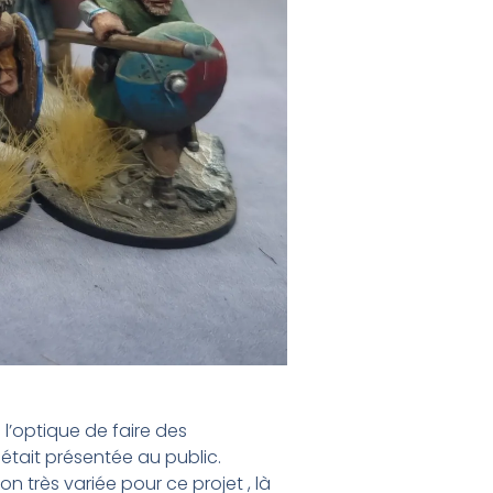
l’optique de faire des
était présentée au public.
n très variée pour ce projet , là