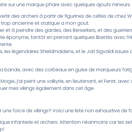
tre sur une marque phare avec quelques ajouts mineurs.
rtir des archers à partir de figurines de celtes de chez 
trop ancienne et statique a mon gout.
bler et à peindre des gardes, des Berserkers, et des guerrier
ie éponyme, tantôt en prenant quelques libertés avec l’Hi
rente.
s, les légendaires Shieldmaidens, et le Jarl Sigvaldi issu
la bande, avec des corbeaux en guise de marqueurs fati
 Magie
, j’ai peint une valkyrie, en lieutenant, et Fenrir, av
jouer mes vikings également dans cet âge.
une force de vikings? Voici une liste non exhaustive de f
que infanterie et archers. Attention néanmoins car les se
p!