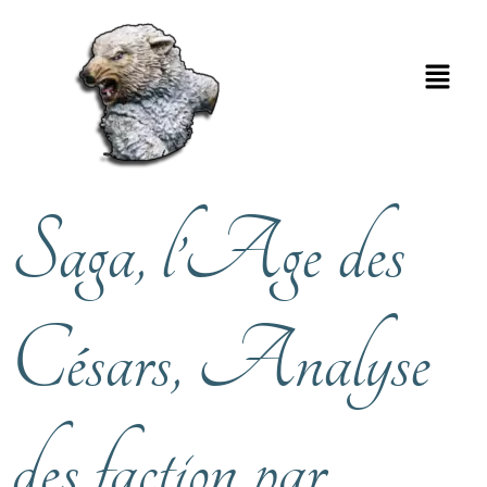
Saga, l’Age des
Césars, Analyse
des faction par