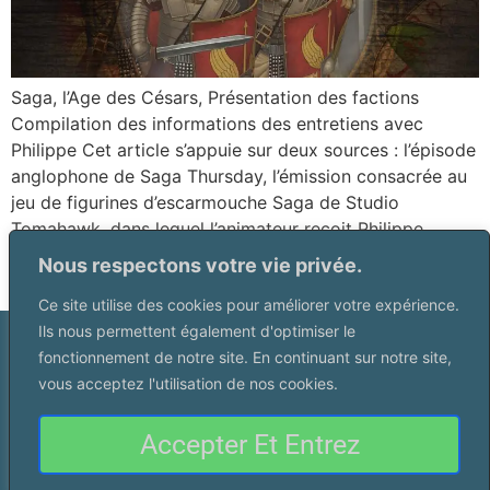
Saga, l’Age des Césars, Présentation des factions
Compilation des informations des entretiens avec
Philippe Cet article s’appuie sur deux sources : l’épisode
anglophone de Saga Thursday, l’émission consacrée au
jeu de figurines d’escarmouche Saga de Studio
Tomahawk, dans lequel l’animateur reçoit Philippe,
auteur de la trilogie Antiquité (Age d’Hannibal, Age
Nous respectons votre vie privée.
d’Alexandre et le tout nouvel […]
Ce site utilise des cookies pour améliorer votre expérience.
Ils nous permettent également d'optimiser le
fonctionnement de notre site. En continuant sur notre site,
vous acceptez l'utilisation de nos cookies.
Thank you for visiting. You
Accepter Et Entrez
can now buy me a coffee!
Site crée par
Pyxisup.fr