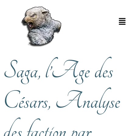
Saga, l’Age des
Césars, Analyse
des faction par